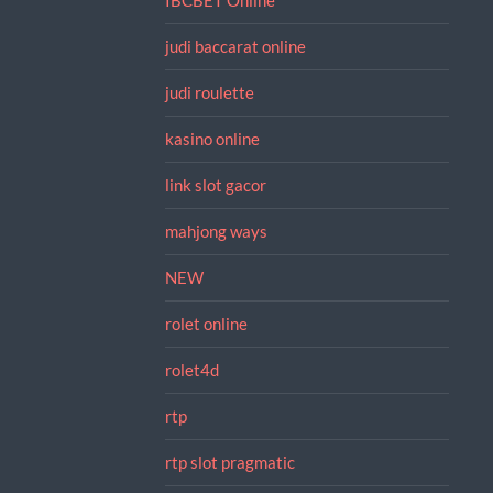
judi baccarat online
judi roulette
kasino online
link slot gacor
mahjong ways
NEW
rolet online
rolet4d
rtp
rtp slot pragmatic