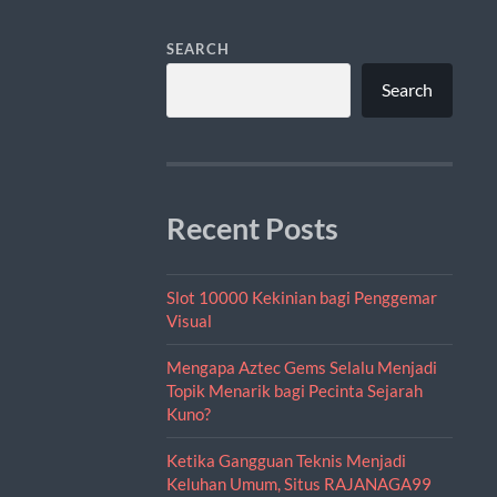
SEARCH
Search
Recent Posts
Slot 10000 Kekinian bagi Penggemar
Visual
Mengapa Aztec Gems Selalu Menjadi
Topik Menarik bagi Pecinta Sejarah
Kuno?
Ketika Gangguan Teknis Menjadi
Keluhan Umum, Situs RAJANAGA99