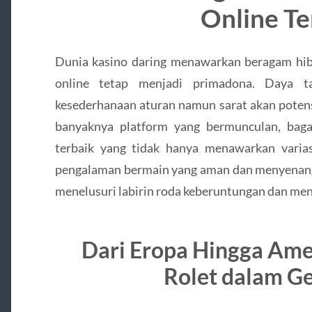
Online Te
Dunia kasino daring menawarkan beragam hib
online tetap menjadi primadona. Daya ta
kesederhanaan aturan namun sarat akan poten
banyaknya platform yang bermunculan, bag
terbaik yang tidak hanya menawarkan varias
pengalaman bermain yang aman dan menyenang
menelusuri labirin roda keberuntungan dan men
Dari Eropa Hingga Am
Rolet dalam 