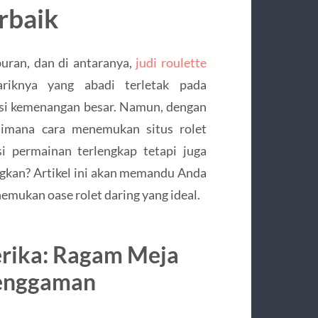
rbaik
uran, dan di antaranya,
judi roulette
riknya yang abadi terletak pada
si kemenangan besar. Namun, dengan
aimana cara menemukan situs rolet
i permainan terlengkap tetapi juga
kan? Artikel ini akan memandu Anda
emukan oase rolet daring yang ideal.
erika: Ragam Meja
Genggaman