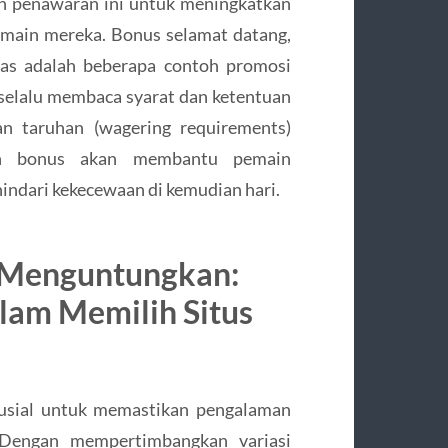
n penawaran ini untuk meningkatkan
main mereka. Bonus selamat datang,
tas adalah beberapa contoh promosi
elalu membaca syarat dan ketentuan
n taruhan (wagering requirements)
an bonus akan membantu pemain
ndari kekecewaan di kemudian hari.
 Menguntungkan:
lam Memilih Situs
krusial untuk memastikan pengalaman
 Dengan mempertimbangkan variasi