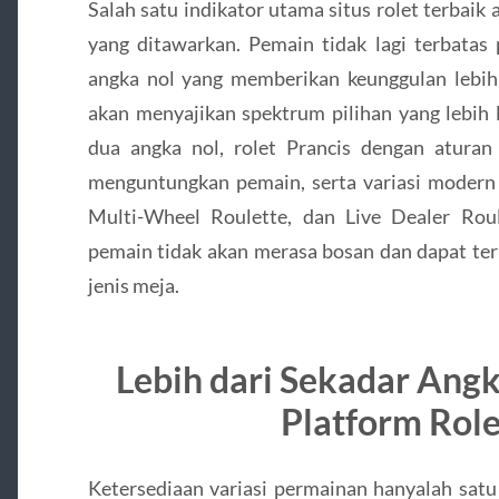
Salah satu indikator utama situs rolet terbaik
yang ditawarkan. Pemain tidak lagi terbatas 
angka nol yang memberikan keunggulan lebih 
akan menyajikan spektrum pilihan yang lebih 
dua angka nol, rolet Prancis dengan aturan
menguntungkan pemain, serta variasi modern y
Multi-Wheel Roulette, dan Live Dealer Rou
pemain tidak akan merasa bosan dan dapat ter
jenis meja.
Lebih dari Sekadar Angk
Platform Role
Ketersediaan variasi permainan hanyalah satu 