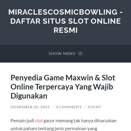
MIRACLESCOSMICBOWLING -
DAFTAR SITUS SLOT ONLINE
RESMI
SHOW MENU
Penyedia Game Maxwin & Slot
Online Terpercaya Yang Wajib
Digunakan
NOVEMBER 30, 2023
/
0 COMMENTS
/
STICKY
Pemain judi
slot
gacor memang tak hanya diharuskan
untuk paham tentang jenis permainan yang