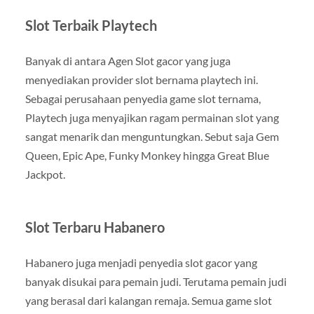
Slot Terbaik Playtech
Banyak di antara Agen Slot gacor yang juga
menyediakan provider slot bernama playtech ini.
Sebagai perusahaan penyedia game slot ternama,
Playtech juga menyajikan ragam permainan slot yang
sangat menarik dan menguntungkan. Sebut saja Gem
Queen, Epic Ape, Funky Monkey hingga Great Blue
Jackpot.
Slot Terbaru Habanero
Habanero juga menjadi penyedia slot gacor yang
banyak disukai para pemain judi. Terutama pemain judi
yang berasal dari kalangan remaja. Semua game slot