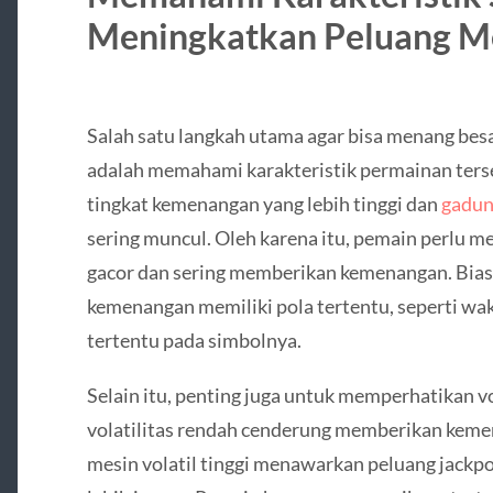
Meningkatkan Peluang 
Salah satu langkah utama agar bisa menang besar
adalah memahami karakteristik permainan terse
tingkat kemenangan yang lebih tinggi dan
gadun
sering muncul. Oleh karena itu, pemain perlu 
gacor dan sering memberikan kemenangan. Bias
kemenangan memiliki pola tertentu, seperti wa
tertentu pada simbolnya.
Selain itu, penting juga untuk memperhatikan vo
volatilitas rendah cenderung memberikan kemen
mesin volatil tinggi menawarkan peluang jackpo