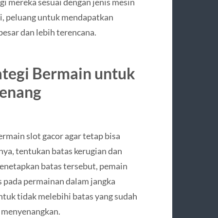
gi mereka sesuai dengan jenis mesin
ni, peluang untuk mendapatkan
esar dan lebih terencana.
ategi Bermain untuk
Menang
main slot gacor agar tetap bisa
ya, tentukan batas kerugian dan
netapkan batas tersebut, pemain
us pada permainan dalam jangka
ntuk tidak melebihi batas yang sudah
n menyenangkan.