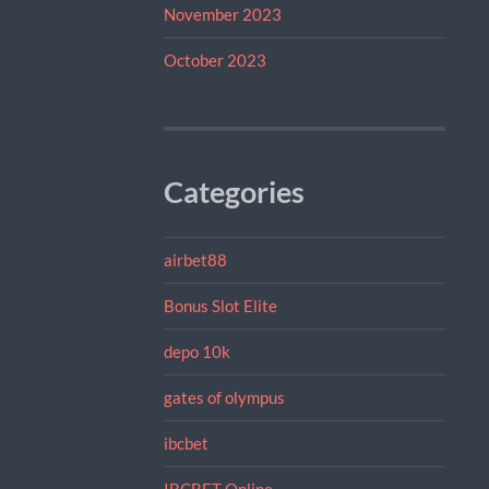
November 2023
October 2023
Categories
airbet88
Bonus Slot Elite
depo 10k
gates of olympus
ibcbet
IBCBET Online