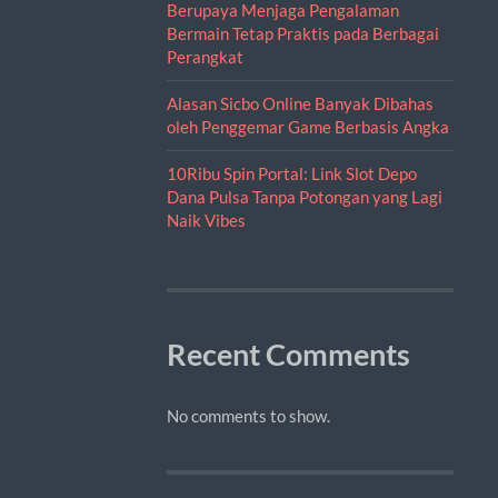
Berupaya Menjaga Pengalaman
Bermain Tetap Praktis pada Berbagai
Perangkat
Alasan Sicbo Online Banyak Dibahas
oleh Penggemar Game Berbasis Angka
10Ribu Spin Portal: Link Slot Depo
Dana Pulsa Tanpa Potongan yang Lagi
Naik Vibes
Recent Comments
No comments to show.