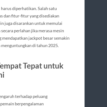
 harus diperhatikan. Salah satu
 dan fitur-fitur yang disediakan
main juga disarankan untuk memulai
 secara perlahan jika merasa mesin
ang mendapatkan jackpot besar semakin
h menguntungkan di tahun 2025.
Tempat Tepat untuk
ni
engaruh terhadap peluang
ak pemain berpengalaman