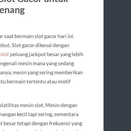
Menang
 saat bermain slot gacor hari ini
but. Slot gacor dikenal dengan
slot
peluang jackpot besar yang lebih
mengenali mesin mana yang sedang
anya, mesin yang sering memberikan
ktu bermain tertentu atau motif
latilitas mesin slot. Mesin dengan
angan kecil tapi sering, sementara
t besar tetapi dengan frekuensi yang