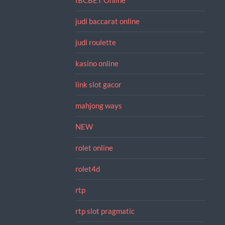
judi baccarat online
judi roulette
kasino online
link slot gacor
mahjong ways
NEW
rolet online
rolet4d
rtp
rtp slot pragmatic