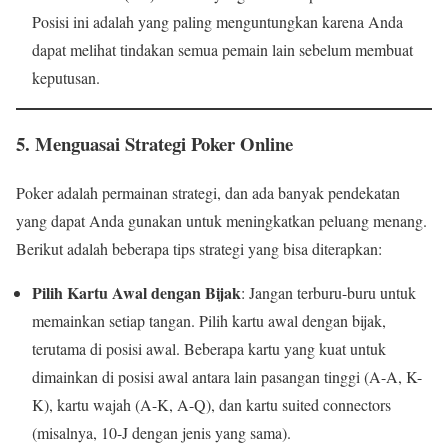
Posisi ini adalah yang paling menguntungkan karena Anda
dapat melihat tindakan semua pemain lain sebelum membuat
keputusan.
5. Menguasai Strategi Poker Online
Poker adalah permainan strategi, dan ada banyak pendekatan
yang dapat Anda gunakan untuk meningkatkan peluang menang.
Berikut adalah beberapa tips strategi yang bisa diterapkan:
Pilih Kartu Awal dengan Bijak
: Jangan terburu-buru untuk
memainkan setiap tangan. Pilih kartu awal dengan bijak,
terutama di posisi awal. Beberapa kartu yang kuat untuk
dimainkan di posisi awal antara lain pasangan tinggi (A-A, K-
K), kartu wajah (A-K, A-Q), dan kartu suited connectors
(misalnya, 10-J dengan jenis yang sama).