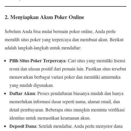
2. Menyiapkan Akun Poker Online
Sebelum Anda bisa mulai bermain poker online, Anda perlu
memilih situs poker yang terpercaya dan membuat akun. Berikut
adalah langkah-langkah untuk mendaftar:
Pilih Situs Poker Terpercaya
: Cari situs yang memiliki lisensi
resmi dan ulasan positif dari pemain lain. Pastikan situs tersebut
menawarkan berbagai variasi poker dan memiliki antarmuka
yang mudah digunakan.
Daftar Akun
: Proses pendaftaran biasanya mudah dan hanya
memerlukan informasi dasar seperti nama, alamat email, dan
detail pembayaran. Beberapa situs mungkin meminta verifikasi
identitas untuk memastikan keamanan akun.
Deposit Dana
: Setelah mendaftar, Anda perlu menyetor dana