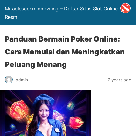
Miraclescosmicbowling – Daftar Situs Slot Online
Resmi
Panduan Bermain Poker Online:
Cara Memulai dan Meningkatkan
Peluang Menang
admin
2 years ago