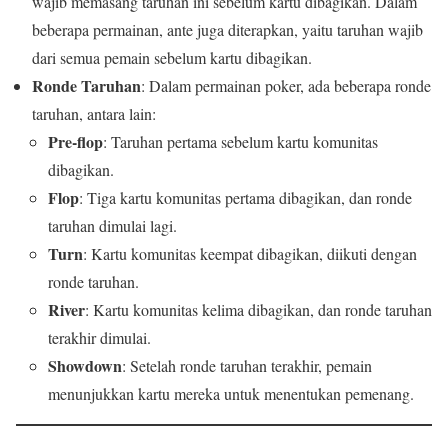
wajib memasang taruhan ini sebelum kartu dibagikan. Dalam
beberapa permainan, ante juga diterapkan, yaitu taruhan wajib
dari semua pemain sebelum kartu dibagikan.
Ronde Taruhan
: Dalam permainan poker, ada beberapa ronde
taruhan, antara lain:
Pre-flop
: Taruhan pertama sebelum kartu komunitas
dibagikan.
Flop
: Tiga kartu komunitas pertama dibagikan, dan ronde
taruhan dimulai lagi.
Turn
: Kartu komunitas keempat dibagikan, diikuti dengan
ronde taruhan.
River
: Kartu komunitas kelima dibagikan, dan ronde taruhan
terakhir dimulai.
Showdown
: Setelah ronde taruhan terakhir, pemain
menunjukkan kartu mereka untuk menentukan pemenang.