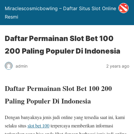
Miraclescosmicbowling – Daftar Situs Slot Online
Resmi
Daftar Permainan Slot Bet 100
200 Paling Populer Di Indonesia
admin
2 years ago
Daftar Permainan Slot Bet 100 200
Paling Populer Di Indonesia
Dengan banyaknya jenis judi online yang tersedia saat ini, kami
selaku situs
slot bet 100
terpercaya memberikan informasi
terlengkap yang bisa anda lihat dengan berbagai jenis judi online