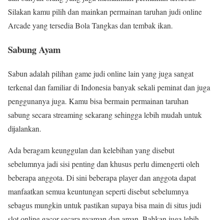
Silakan kamu pilih dan mainkan permainan taruhan judi online
Arcade yang tersedia Bola Tangkas dan tembak ikan.
Sabung Ayam
Sabun adalah pilihan game judi online lain yang juga sangat
terkenal dan familiar di Indonesia banyak sekali peminat dan juga
penggunanya juga. Kamu bisa bermain permainan taruhan
sabung secara streaming sekarang sehingga lebih mudah untuk
dijalankan.
Ada beragam keunggulan dan kelebihan yang disebut
sebelumnya jadi sisi penting dan khusus perlu dimengerti oleh
beberapa anggota. Di sini beberapa player dan anggota dapat
manfaatkan semua keuntungan seperti disebut sebelumnya
sebagus mungkin untuk pastikan supaya bisa main di situs judi
slot online gacor secara nyaman dan aman. Bahkan juga lebih