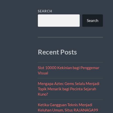
SEARCH
Search
Recent Posts
Slot 10000 Kekinian bagi Penggemar
Visual
Mengapa Aztec Gems Selalu Menjadi
Topik Menarik bagi Pecinta Sejarah
Kuno?
Ketika Gangguan Teknis Menjadi
Keluhan Umum, Situs RAJANAGA99