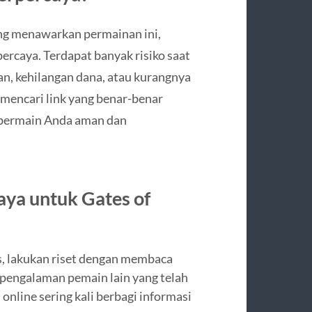
ang menawarkan permainan ini,
rcaya. Terdapat banyak risiko saat
uan, kehilangan dana, atau kurangnya
mencari link yang benar-benar
 bermain Anda aman dan
ya untuk Gates of
s, lakukan riset dengan membaca
 pengalaman pemain lain yang telah
 online sering kali berbagi informasi