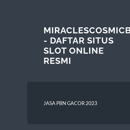
MIRACLESCOSMIC
- DAFTAR SITUS
SLOT ONLINE
RESMI
JASA PBN GACOR 2023