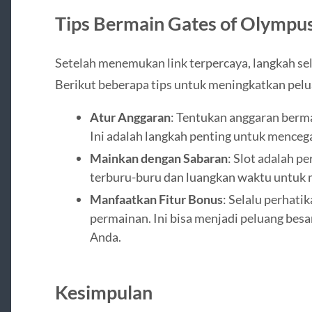
Tips Bermain Gates of Olympu
Setelah menemukan link terpercaya, langkah se
Berikut beberapa tips untuk meningkatkan pel
Atur Anggaran
: Tentukan anggaran berma
Ini adalah langkah penting untuk mencega
Mainkan dengan Sabaran
: Slot adalah 
terburu-buru dan luangkan waktu untuk 
Manfaatkan Fitur Bonus
: Selalu perhati
permainan. Ini bisa menjadi peluang be
Anda.
Kesimpulan