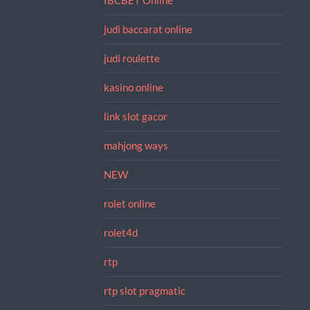
judi baccarat online
judi roulette
kasino online
link slot gacor
mahjong ways
NEW
rolet online
rolet4d
rtp
rtp slot pragmatic