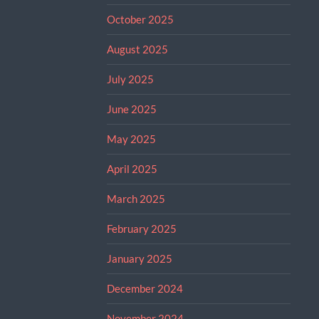
October 2025
August 2025
July 2025
June 2025
May 2025
April 2025
March 2025
February 2025
January 2025
December 2024
November 2024