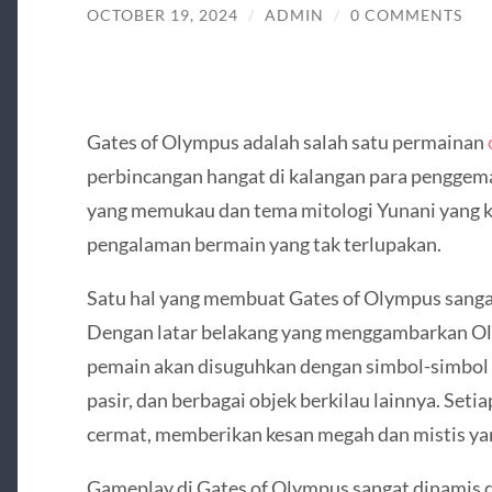
OCTOBER 19, 2024
/
ADMIN
/
0 COMMENTS
Gates of Olympus adalah salah satu permainan
perbincangan hangat di kalangan para penggemar
yang memukau dan tema mitologi Yunani yang 
pengalaman bermain yang tak terlupakan.
Satu hal yang membuat Gates of Olympus sangat
Dengan latar belakang yang menggambarkan Oly
pemain akan disuguhkan dengan simbol-simbol 
pasir, dan berbagai objek berkilau lainnya. Setia
cermat, memberikan kesan megah dan mistis yan
Gameplay di Gates of Olympus sangat dinamis 