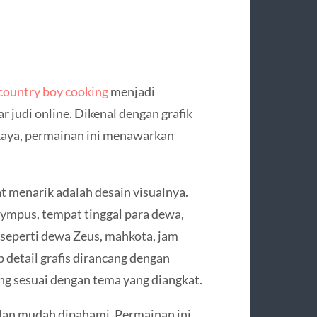
country boy cooking
menjadi
 judi online. Dikenal dengan grafik
kaya, permainan ini menawarkan
 menarik adalah desain visualnya.
mpus, tempat tinggal para dewa,
seperti dewa Zeus, mahkota, jam
p detail grafis dirancang dengan
g sesuai dengan tema yang diangkat.
dan mudah dipahami. Permainan ini