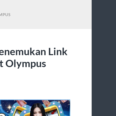
YMPUS
Menemukan Link
ot Olympus