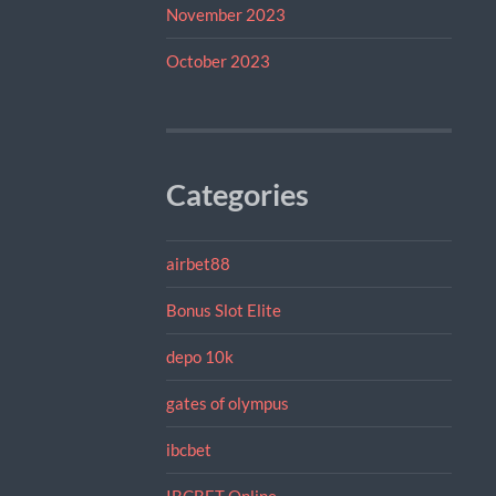
November 2023
October 2023
Categories
airbet88
Bonus Slot Elite
depo 10k
gates of olympus
ibcbet
IBCBET Online