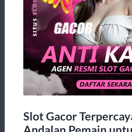
Slot Gacor Terpercay
Andalan Pemain unt