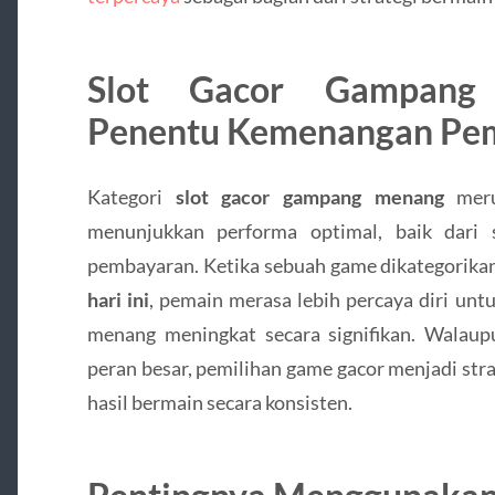
Slot Gacor Gampang
Penentu Kemenangan Pe
Kategori
slot gacor gampang menang
meru
menunjukkan performa optimal, baik dari s
pembayaran. Ketika sebuah game dikategorika
hari ini
, pemain merasa lebih percaya diri un
menang meningkat secara signifikan. Walau
peran besar, pemilihan game gacor menjadi str
hasil bermain secara konsisten.