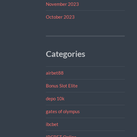
November 2023
October 2023
Categories
airbet88
Bonus Slot Elite
depo 10k
gates of olympus
ibcbet
IBCBET Online