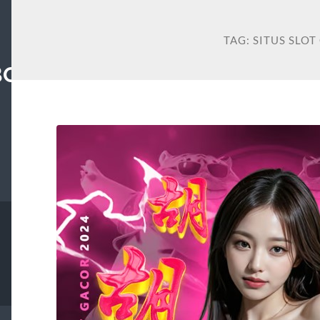
TAG:
SITUS SLO
BOWLING