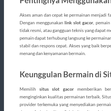
Pentingnya Menggunakan 
Akses aman dan cepat ke permainan menjadi fak
Dengan menggunakan
link slot gacor
, pemain 
tidak resmi, atau gangguan teknis yang dapat m
pemain dapat terhubung langsung ke permaina
stabil dan respons cepat. Akses yang baik be
menang dan kenyamanan bermain.
Keunggulan Bermain di Sit
Memilih
situs slot gacor
memberikan ber
menginginkan kualitas permainan terbaik. Situ
provider terkemuka yang menyediakan permaina