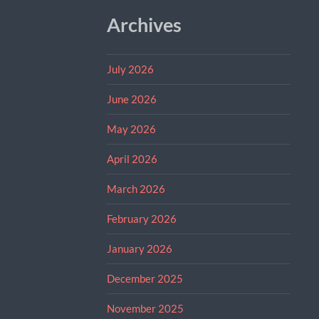
Archives
July 2026
June 2026
May 2026
April 2026
March 2026
February 2026
January 2026
December 2025
November 2025