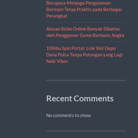
Berupaya Menjaga Pengalaman
Bermain Tetap Praktis pada Berbagai
Perangkat
Alasan Sicbo Online Banyak Dibahas
oleh Penggemar Game Berbasis Angka
10Ribu Spin Portal: Link Slot Depo
Dana Pulsa Tanpa Potongan yang Lagi
Naik Vibes
Recent Comments
No comments to show.