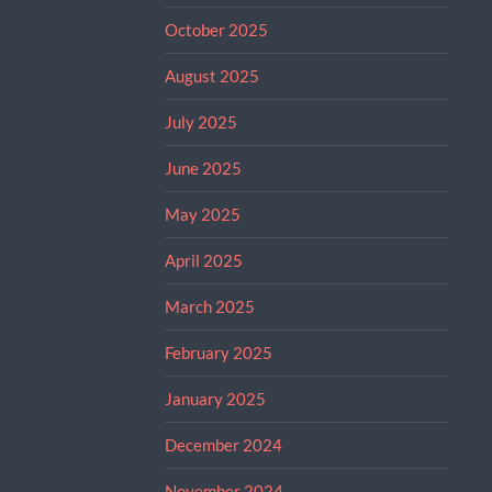
October 2025
August 2025
July 2025
June 2025
May 2025
April 2025
March 2025
February 2025
January 2025
December 2024
November 2024