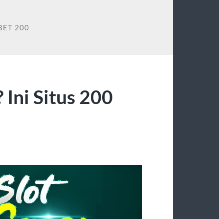
BET 200
Ini Situs 200