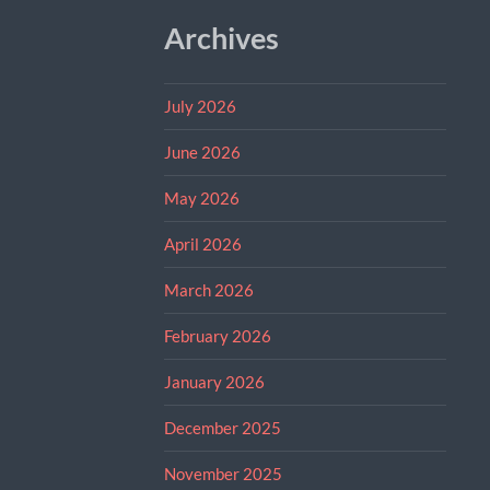
Archives
July 2026
June 2026
May 2026
April 2026
March 2026
February 2026
January 2026
December 2025
November 2025