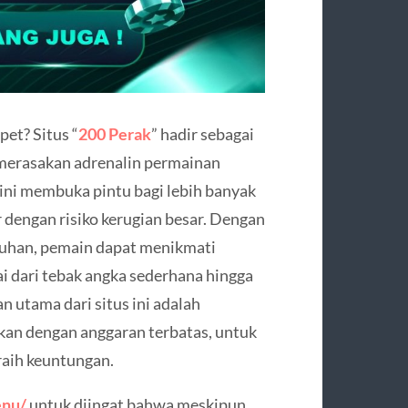
et? Situs “
200 Perak
” hadir sebagai
 merasakan adrenalin permainan
ini membuka pintu bagi lebih banyak
r dengan risiko kerugian besar. Dengan
ruhan, pemain dapat menikmati
i dari tebak angka sederhana hingga
n utama dari situs ini adalah
hkan dengan anggaran terbatas, untuk
raih keuntungan.
enu/
untuk diingat bahwa meskipun