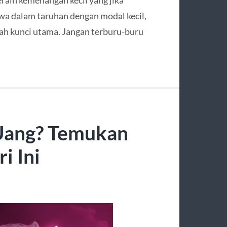
hwa dalam taruhan dengan modal kecil,
lah kunci utama. Jangan terburu-buru
Uang? Temukan
i Ini