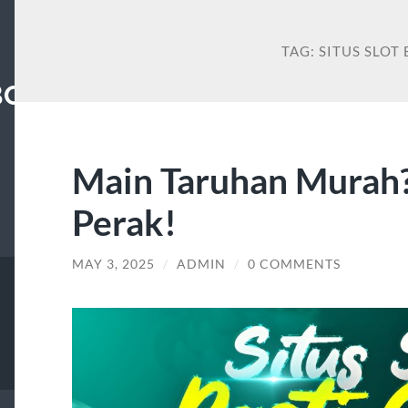
TAG:
SITUS SLOT 
BOWLING
Main Taruhan Murah? 
Perak!
MAY 3, 2025
/
ADMIN
/
0 COMMENTS