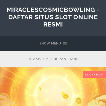
MIRACLESCOSMICBOWLING -
DAFTAR SITUS SLOT ONLINE
RESMI
SHOW MENU
TAG:
SISTEM HIBURAN STABIL
STICKY POST