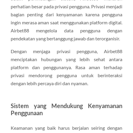
perhatian besar pada privasi pengguna. Privasi menjadi
bagian penting dari kenyamanan karena pengguna
ingin merasa aman saat menggunakan platform digital.
Airbet88 mengelola data pengguna dengan
pendekatan yang bertanggung jawab dan terorganisir.
Dengan menjaga privasi pengguna, Airbet88
menciptakan hubungan yang lebih sehat antara
platform dan penggunanya. Rasa aman terhadap
privasi mendorong pengguna untuk berinteraksi
dengan lebih percaya diri dan nyaman.
Sistem yang Mendukung Kenyamanan
Penggunaan
Keamanan yang baik harus berjalan seiring dengan