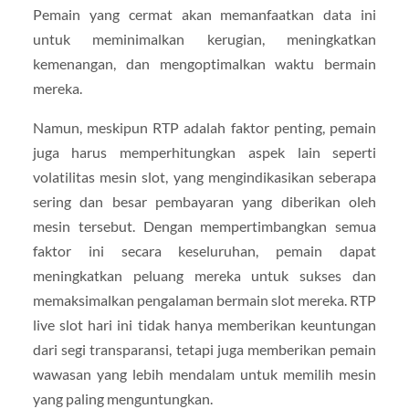
Pemain yang cermat akan memanfaatkan data ini
untuk meminimalkan kerugian, meningkatkan
kemenangan, dan mengoptimalkan waktu bermain
mereka.
Namun, meskipun RTP adalah faktor penting, pemain
juga harus memperhitungkan aspek lain seperti
volatilitas mesin slot, yang mengindikasikan seberapa
sering dan besar pembayaran yang diberikan oleh
mesin tersebut. Dengan mempertimbangkan semua
faktor ini secara keseluruhan, pemain dapat
meningkatkan peluang mereka untuk sukses dan
memaksimalkan pengalaman bermain slot mereka. RTP
live slot hari ini tidak hanya memberikan keuntungan
dari segi transparansi, tetapi juga memberikan pemain
wawasan yang lebih mendalam untuk memilih mesin
yang paling menguntungkan.