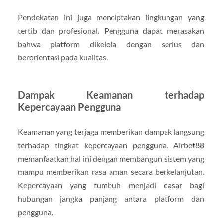
Pendekatan ini juga menciptakan lingkungan yang
tertib dan profesional. Pengguna dapat merasakan
bahwa platform dikelola dengan serius dan
berorientasi pada kualitas.
Dampak Keamanan terhadap
Kepercayaan Pengguna
Keamanan yang terjaga memberikan dampak langsung
terhadap tingkat kepercayaan pengguna. Airbet88
memanfaatkan hal ini dengan membangun sistem yang
mampu memberikan rasa aman secara berkelanjutan.
Kepercayaan yang tumbuh menjadi dasar bagi
hubungan jangka panjang antara platform dan
pengguna.