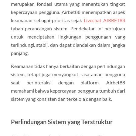
merupakan fondasi utama yang menentukan tingkat
kepercayaan pengguna. Airbet88 menempatkan aspek
keamanan sebagai prioritas sejak
Livechat AIRBET88
tahap perancangan sistem. Pendekatan ini bertujuan
untuk menciptakan lingkungan penggunaan yang
terlindungi, stabil, dan dapat diandalkan dalam jangka
panjang.
Keamanan tidak hanya berkaitan dengan perlindungan
sistem, tetapi juga menyangkut rasa aman pengguna
saat berinteraksi dengan platform. Airbet88
memahami bahwa kepercayaan pengguna tumbuh dari
sistem yang konsisten dan terkelola dengan baik.
Perlindungan Sistem yang Terstruktur