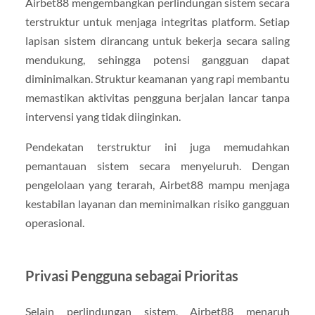
Airbet88 mengembangkan perlindungan sistem secara
terstruktur untuk menjaga integritas platform. Setiap
lapisan sistem dirancang untuk bekerja secara saling
mendukung, sehingga potensi gangguan dapat
diminimalkan. Struktur keamanan yang rapi membantu
memastikan aktivitas pengguna berjalan lancar tanpa
intervensi yang tidak diinginkan.
Pendekatan terstruktur ini juga memudahkan
pemantauan sistem secara menyeluruh. Dengan
pengelolaan yang terarah, Airbet88 mampu menjaga
kestabilan layanan dan meminimalkan risiko gangguan
operasional.
Privasi Pengguna sebagai Prioritas
Selain perlindungan sistem, Airbet88 menaruh