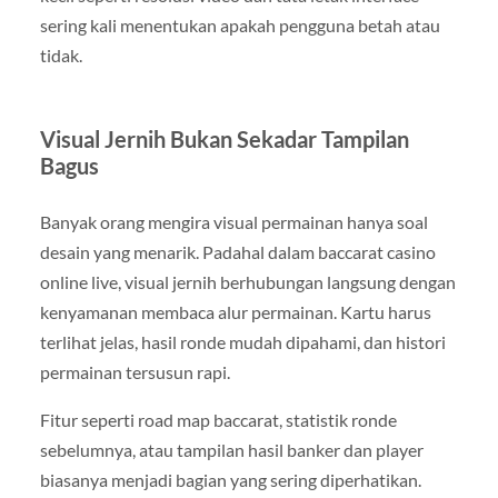
sering kali menentukan apakah pengguna betah atau
tidak.
Visual Jernih Bukan Sekadar Tampilan
Bagus
Banyak orang mengira visual permainan hanya soal
desain yang menarik. Padahal dalam baccarat casino
online live, visual jernih berhubungan langsung dengan
kenyamanan membaca alur permainan. Kartu harus
terlihat jelas, hasil ronde mudah dipahami, dan histori
permainan tersusun rapi.
Fitur seperti road map baccarat, statistik ronde
sebelumnya, atau tampilan hasil banker dan player
biasanya menjadi bagian yang sering diperhatikan.