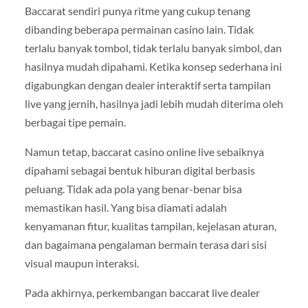
Baccarat sendiri punya ritme yang cukup tenang
dibanding beberapa permainan casino lain. Tidak
terlalu banyak tombol, tidak terlalu banyak simbol, dan
hasilnya mudah dipahami. Ketika konsep sederhana ini
digabungkan dengan dealer interaktif serta tampilan
live yang jernih, hasilnya jadi lebih mudah diterima oleh
berbagai tipe pemain.
Namun tetap, baccarat casino online live sebaiknya
dipahami sebagai bentuk hiburan digital berbasis
peluang. Tidak ada pola yang benar-benar bisa
memastikan hasil. Yang bisa diamati adalah
kenyamanan fitur, kualitas tampilan, kejelasan aturan,
dan bagaimana pengalaman bermain terasa dari sisi
visual maupun interaksi.
Pada akhirnya, perkembangan baccarat live dealer