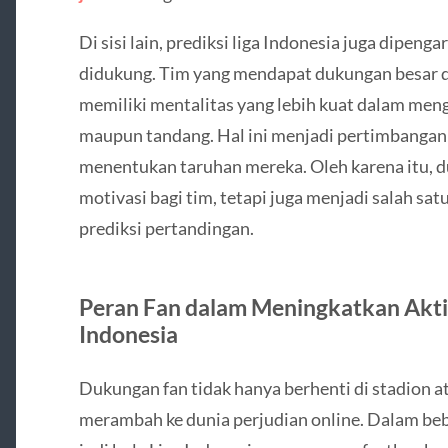
Di sisi lain, prediksi liga Indonesia juga dipenga
didukung. Tim yang mendapat dukungan besar d
memiliki mentalitas yang lebih kuat dalam meng
maupun tandang. Hal ini menjadi pertimbangan 
menentukan taruhan mereka. Oleh karena itu, d
motivasi bagi tim, tetapi juga menjadi salah sat
prediksi pertandingan.
Peran Fan dalam Meningkatkan Aktivi
Indonesia
Dukungan fan tidak hanya berhenti di stadion at
merambah ke dunia perjudian online. Dalam bebe