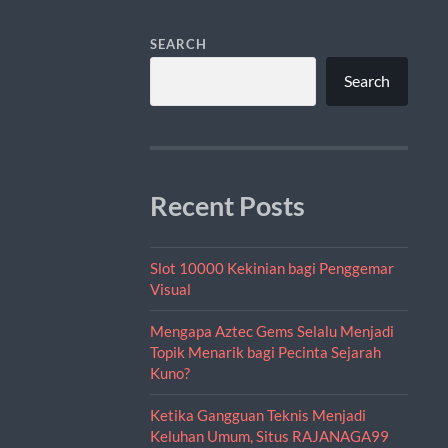
SEARCH
Search
Recent Posts
Slot 10000 Kekinian bagi Penggemar
Visual
Mengapa Aztec Gems Selalu Menjadi
Topik Menarik bagi Pecinta Sejarah
Kuno?
Ketika Gangguan Teknis Menjadi
Keluhan Umum, Situs RAJANAGA99