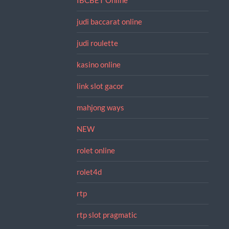
judi baccarat online
judi roulette
kasino online
link slot gacor
mahjong ways
NEW
rolet online
rolet4d
rtp
rtp slot pragmatic