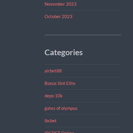
November 2023
October 2023
Categories
airbet88
Bonus Slot Elite
depo 10k
gates of olympus
ibcbet
IBCBET Online