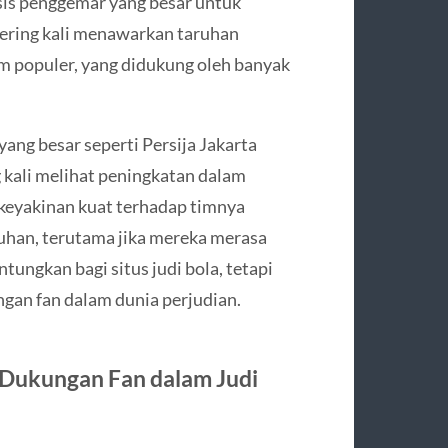
sis penggemar yang besar untuk
 sering kali menawarkan taruhan
im populer, yang didukung oleh banyak
ang besar seperti Persija Jakarta
g kali melihat peningkatan dalam
keyakinan kuat terhadap timnya
ruhan, terutama jika mereka merasa
ungkan bagi situs judi bola, tetapi
gan fan dalam dunia perjudian.
 Dukungan Fan dalam Judi