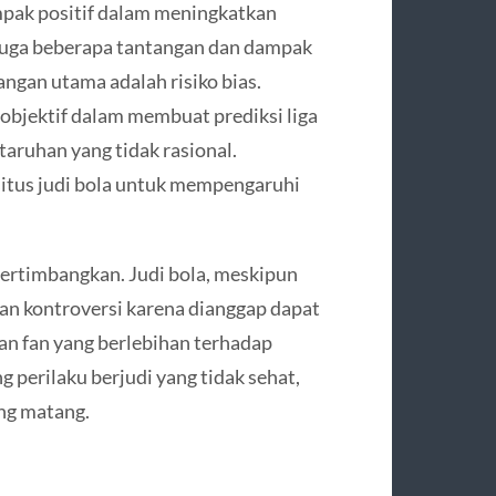
pak positif dalam meningkatkan
t juga beberapa tantangan dan dampak
angan utama adalah risiko bias.
k objektif dalam membuat prediksi liga
aruhan yang tidak rasional.
situs judi bola untuk mempengaruhi
ipertimbangkan. Judi bola, meskipun
kan kontroversi karena dianggap dapat
an fan yang berlebihan terhadap
 perilaku berjudi yang tidak sehat,
ng matang.