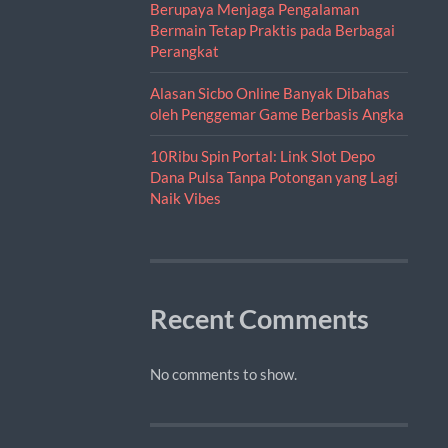
Berupaya Menjaga Pengalaman
Bermain Tetap Praktis pada Berbagai
Perangkat
Alasan Sicbo Online Banyak Dibahas
oleh Penggemar Game Berbasis Angka
10Ribu Spin Portal: Link Slot Depo
Dana Pulsa Tanpa Potongan yang Lagi
Naik Vibes
Recent Comments
No comments to show.