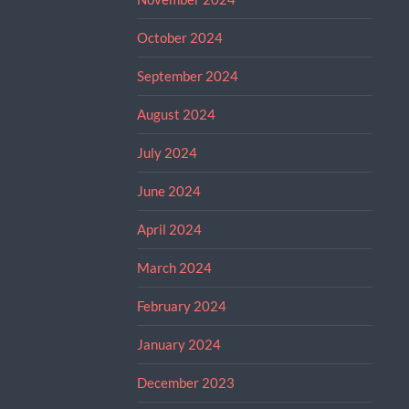
October 2024
September 2024
August 2024
July 2024
June 2024
April 2024
March 2024
February 2024
January 2024
December 2023