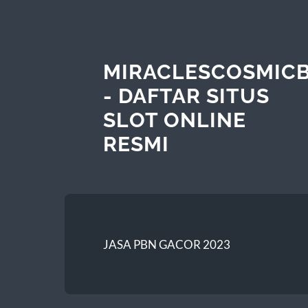
MIRACLESCOSMIC
- DAFTAR SITUS
SLOT ONLINE
RESMI
JASA PBN GACOR 2023