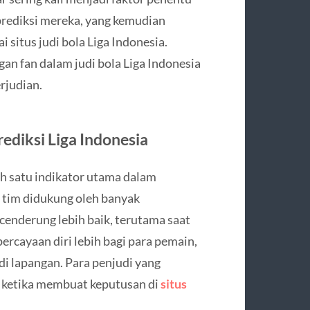
prediksi mereka, yang kemudian
situs judi bola Liga Indonesia.
an fan dalam judi bola Liga Indonesia
rjudian.
diksi Liga Indonesia
ah satu indikator utama dalam
h tim didukung oleh banyak
cenderung lebih baik, terutama saat
ercayaan diri lebih bagi para pemain,
 lapangan. Para penjudi yang
 ketika membuat keputusan di
situs