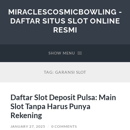
MIRACLESCOSMICBOWLING -
DAFTAR SITUS SLOT ONLINE
RESMI
SHOW MENU
TAG:
GARANSI SLOT
Daftar Slot Deposit Pulsa: Main
Slot Tanpa Harus Punya
Rekening
JANUARY 27, 2025
/
0 COMMENTS