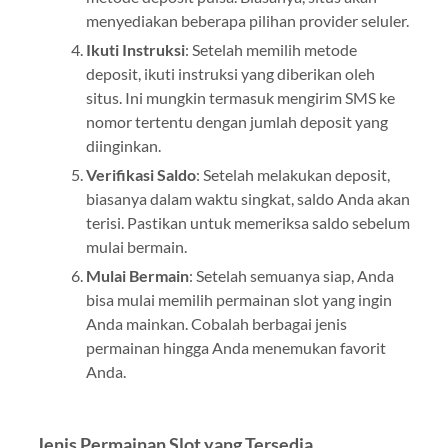
menyediakan beberapa pilihan provider seluler.
Ikuti Instruksi
: Setelah memilih metode
deposit, ikuti instruksi yang diberikan oleh
situs. Ini mungkin termasuk mengirim SMS ke
nomor tertentu dengan jumlah deposit yang
diinginkan.
Verifikasi Saldo
: Setelah melakukan deposit,
biasanya dalam waktu singkat, saldo Anda akan
terisi. Pastikan untuk memeriksa saldo sebelum
mulai bermain.
Mulai Bermain
: Setelah semuanya siap, Anda
bisa mulai memilih permainan slot yang ingin
Anda mainkan. Cobalah berbagai jenis
permainan hingga Anda menemukan favorit
Anda.
Jenis Permainan Slot yang Tersedia