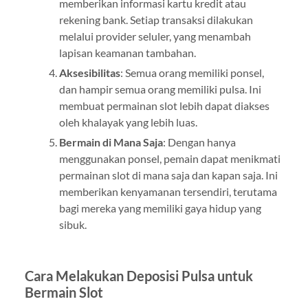
memberikan informasi kartu kredit atau
rekening bank. Setiap transaksi dilakukan
melalui provider seluler, yang menambah
lapisan keamanan tambahan.
Aksesibilitas
: Semua orang memiliki ponsel,
dan hampir semua orang memiliki pulsa. Ini
membuat permainan slot lebih dapat diakses
oleh khalayak yang lebih luas.
Bermain di Mana Saja
: Dengan hanya
menggunakan ponsel, pemain dapat menikmati
permainan slot di mana saja dan kapan saja. Ini
memberikan kenyamanan tersendiri, terutama
bagi mereka yang memiliki gaya hidup yang
sibuk.
Cara Melakukan Deposisi Pulsa untuk
Bermain Slot